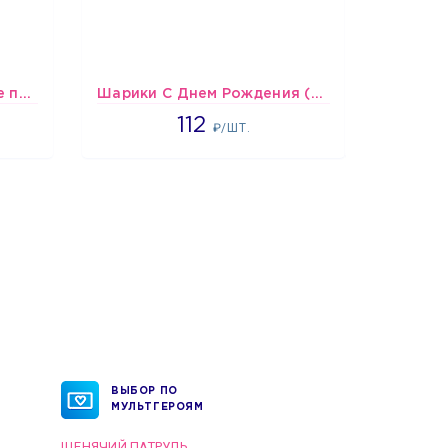
шары Сине-бело-голубые пастельные
Шарики С Днем Рождения (мишки и тортики)
1718
112
1
₽/ШТ.
ВЫБОР ПО
МУЛЬТГЕРОЯМ
ЩЕНЯЧИЙ ПАТРУЛЬ