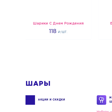
Шарики С Днем Рождения
1808
118
₽/ШТ.
1
ШАРЫ
М
АКЦИИ И СКИДКИ
Ш
Наборы ш