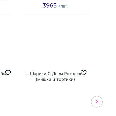
3965
2
₽/ШТ.