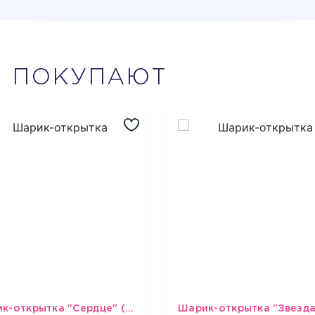
М
ПОКУПАЮТ
Шарик-открытка "Сердце" (45 см) - 2
493
493