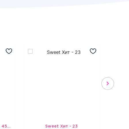
Шарик-открытка "Звезда 45 см" №1
Sweet Хит - 23
Подбо
3965