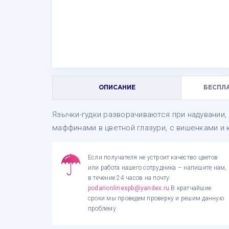
ОПИСАНИЕ
БЕСПЛ
Язычки-гудки разворачиваются при надувании, 
маффинами в цветной глазури, с вишенками и к
Если получателя не устроит качество цветов
или работа нашего сотрудника – напишите нам,
в течение 24 часов на почту:
podarionlinespb@yandex.ru
.В кратчайшие
сроки мы проведем проверку и решим данную
проблему