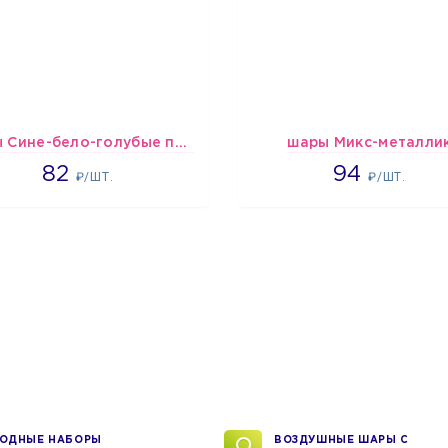
шары Сине-бело-голубые пастельные
шары Микс-металли
1637
1697
82
94
₽/ШТ.
₽/ШТ.
ОДНЫЕ НАБОРЫ
ВОЗДУШНЫЕ ШАРЫ С