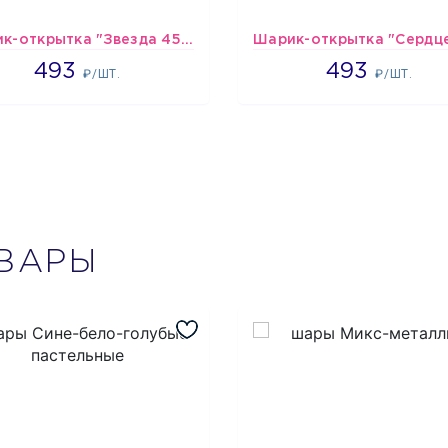
Шарик-открытка "Звезда 45 см" №1
493
493
493
493
₽/ШТ.
₽/ШТ.
ВАРЫ