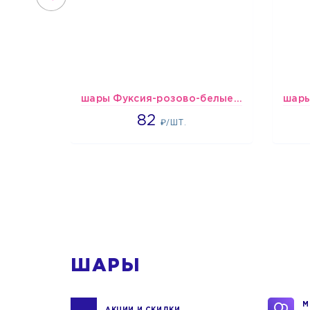
шары Фуксия-розово-белые пастельные
1637
82
₽/ШТ.
1
ШАРЫ
М