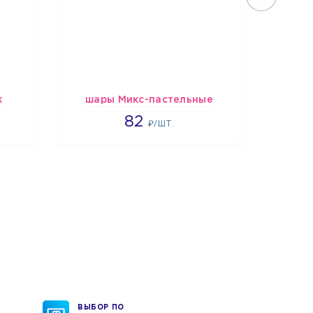
к
шары Микс-пастельные
Шарики
1637
82
₽/ШТ.
ВЫБОР ПО