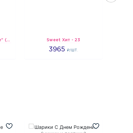
Шарик-открытка "Сердце" (45 см) - 2
Sweet Хит - 23
Подбо
3965
3965
4
₽/ШТ.