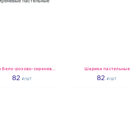
шары Бело-розово-сиреневые пастельные
Шарики пастельные
1637
2192
82
82
₽/ШТ.
₽/ШТ.