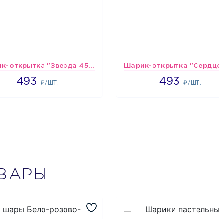
Шарик-открытка "Звезда 45 см" №1
493
493
493
493
₽/ШТ.
₽/ШТ.
ВАРЫ