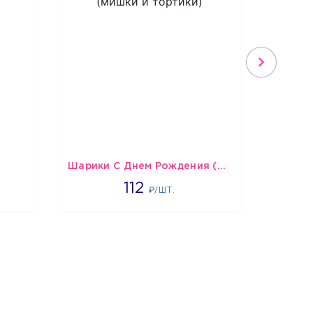
Шарики С Днем Рождения (мишки и тортики)
1718
112
₽/ШТ.