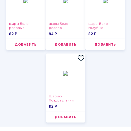
шары Бело-
шары Бело-
шары Бело-
розовые
розово-
голубые
пастельные
фиолетово-
пастельные
82 P
94 P
82 P
бордово-золотые
металлик
ДОБАВИТЬ
ДОБАВИТЬ
ДОБАВИТЬ
Шарики
Поздравления
112 P
ДОБАВИТЬ