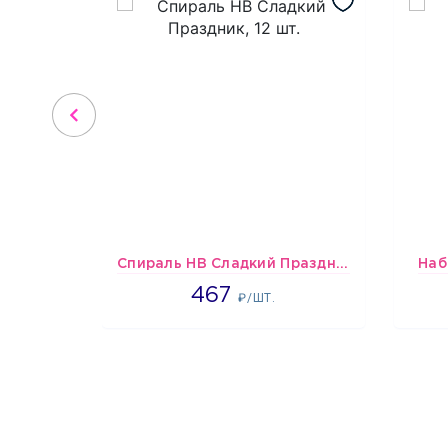
Спираль HB Сладкий Праздник, 12 шт.
Наб
467
467
₽/ШТ.
1