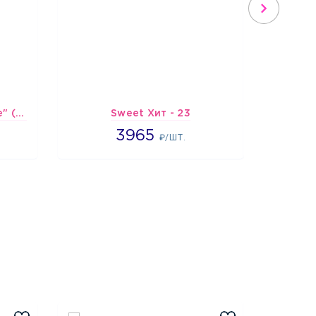
Шарик-открытка "Сердце" (45 см) - 2
Sweet Хит - 23
Подбо
3965
3965
4
₽/ШТ.