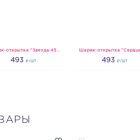
Шарик-открытка "Звезда 45 см" №1
493
493
493
493
₽/ШТ.
₽/ШТ.
ВАРЫ