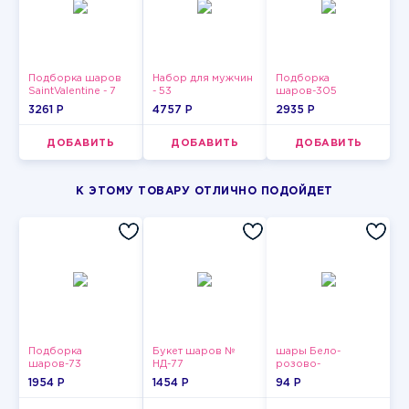
Подборка шаров
Набор для мужчин
Подборка
SaintValentine - 7
- 53
шаров-305
3261 P
4757 P
2935 P
ДОБАВИТЬ
ДОБАВИТЬ
ДОБАВИТЬ
К ЭТОМУ ТОВАРУ ОТЛИЧНО ПОДОЙДЕТ
Подборка
Букет шаров №
шары Бело-
шаров-73
НД-77
розово-
фиолетово-
1954 P
1454 P
94 P
бордово-золотые
металлик