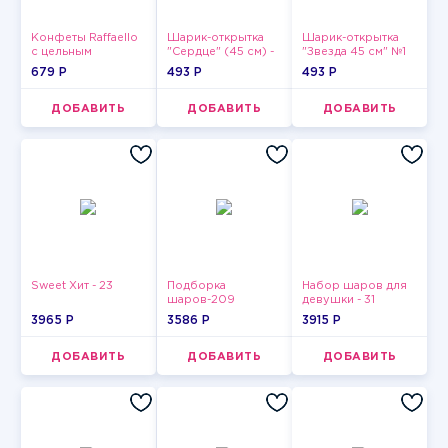
Конфеты Raffaello
Шарик-открытка
Шарик-открытка
с цельным
"Сердце" (45 см) -
"Звезда 45 см" №1
миндальным
2
679 P
493 P
493 P
орехом в
кокосовой
обсыпке 150 г
ДОБАВИТЬ
ДОБАВИТЬ
ДОБАВИТЬ
Sweet Хит - 23
Подборка
Набор шаров для
шаров-209
девушки - 31
3965 P
3586 P
3915 P
ДОБАВИТЬ
ДОБАВИТЬ
ДОБАВИТЬ