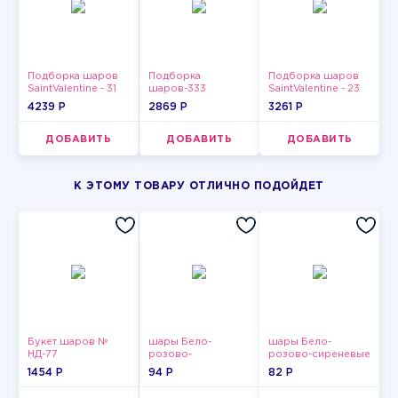
Подборка шаров
Подборка
Подборка шаров
SaintValentine - 31
шаров-333
SaintValentine - 23
4239 P
2869 P
3261 P
ДОБАВИТЬ
ДОБАВИТЬ
ДОБАВИТЬ
К ЭТОМУ ТОВАРУ ОТЛИЧНО ПОДОЙДЕТ
Букет шаров №
шары Бело-
шары Бело-
НД-77
розово-
розово-сиреневые
фиолетово-
пастельные
1454 P
94 P
82 P
бордово-золотые
металлик