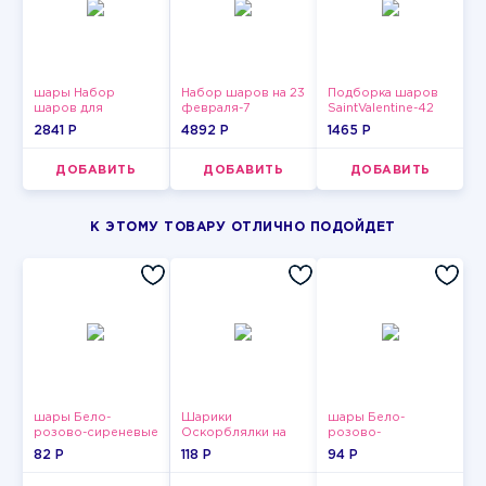
шары Набор
Набор шаров на 23
Подборка шаров
шаров для
февраля-7
SaintValentine-42
девушки-5
2841 P
4892 P
1465 P
ДОБАВИТЬ
ДОБАВИТЬ
ДОБАВИТЬ
К ЭТОМУ ТОВАРУ ОТЛИЧНО ПОДОЙДЕТ
шары Бело-
Шарики
шары Бело-
розово-сиреневые
Оскорблялки на
розово-
пастельные
день рождения для
фиолетово-
82 P
118 P
94 P
девушки
бордово-золотые
металлик