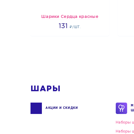
Шарики Сердца красные
2660
131
₽/ШТ.
1
ШАРЫ
М
АКЦИИ И СКИДКИ
Ш
Наборы ш
Наборы ш