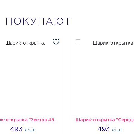
М
ПОКУПАЮТ
Шарик-открытка "Звезда 45 см" №1
493
493
493
493
₽/ШТ.
₽/ШТ.