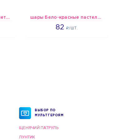
шары Бело-розово-фиолетово-бордово-золотые металлик
шары Бело-красные пастельные
Шарики 
1637
82
₽/ШТ.
ВЫБОР ПО
МУЛЬТГЕРОЯМ
ЩЕНЯЧИЙ ПАТРУЛЬ
ЛУНТИК