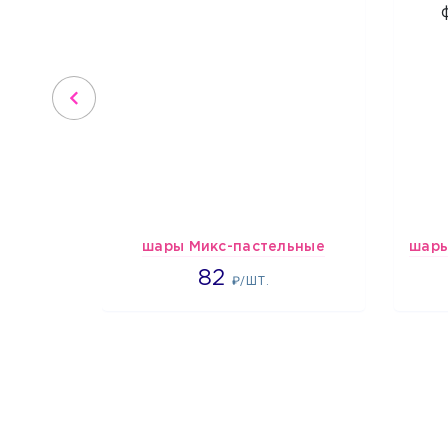
шары Микс-пастельные
1637
82
₽/ШТ.
1