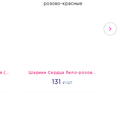
Шарики С Днем Рождения (мишки и тортики)
Шарики Сердца бело-розово-красные
2660
131
₽/ШТ.