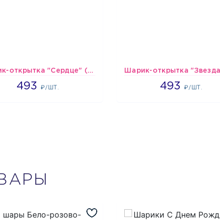
Шарик-открытка "Сердце" (45 см) - 2
493
493
493
493
₽/ШТ.
₽/ШТ.
ВАРЫ