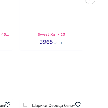
Шарик-открытка "Звезда 45 см" №1
Sweet Хит - 23
Подбо
3965
3965
4
₽/ШТ.