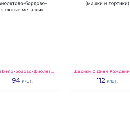
шары Бело-розово-фиолетово-бордово-золотые металлик
1697
1718
94
112
₽/ШТ.
₽/ШТ.