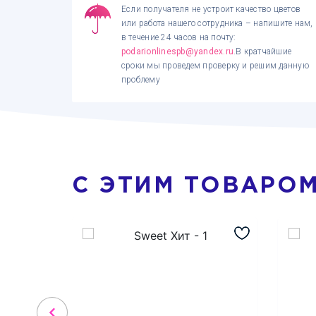
Если получателя не устроит качество цветов
или работа нашего сотрудника – напишите нам,
в течение 24 часов на почту:
podarionlinespb@yandex.ru
.В кратчайшие
сроки мы проведем проверку и решим данную
проблему
С ЭТИМ ТОВАРО