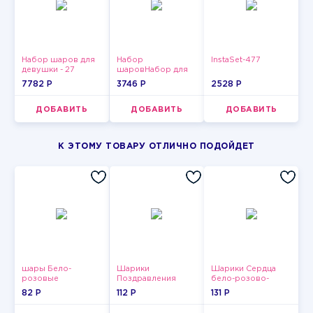
Набор шаров для
Набор
InstaSet-477
девушки - 27
шаровНабор для
мужчин-3
7782 P
3746 P
2528 P
ДОБАВИТЬ
ДОБАВИТЬ
ДОБАВИТЬ
К ЭТОМУ ТОВАРУ ОТЛИЧНО ПОДОЙДЕТ
шары Бело-
Шарики
Шарики Сердца
розовые
Поздравления
бело-розово-
пастельные
красные
82 P
112 P
131 P