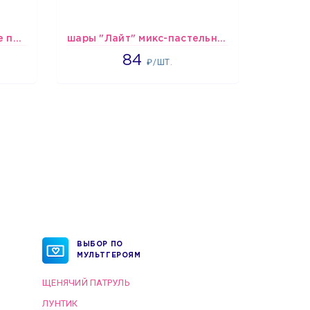
шары Сине-бело-голубые пастельные
шары "Лайт" микс-пастельные
Набор шар
1265
84
2
₽/ШТ.
ВЫБОР ПО
МУЛЬТГЕРОЯМ
ЩЕНЯЧИЙ ПАТРУЛЬ
ЛУНТИК