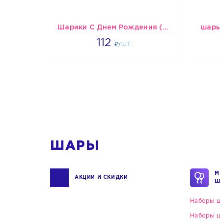
Шарики С Днем Рождения (мишки и тортики)
1718
112
₽/ШТ.
1
ШАРЫ
М
АКЦИИ И СКИДКИ
Ш
Наборы ш
Наборы ш