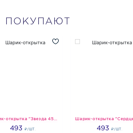
М
ПОКУПАЮТ
Шарик-открытка "Звезда 45 см" №1
493
493
493
493
₽/ШТ.
₽/ШТ.