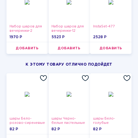
Набор шаров для
Набор шаров для
InstaSet-477
вечеринки-2
вечеринки-12
1970 P
5523 P
2528 P
ДОБАВИТЬ
ДОБАВИТЬ
ДОБАВИТЬ
К ЭТОМУ ТОВАРУ ОТЛИЧНО ПОДОЙДЕТ
шары Бело-
шары Черно-
шары Бело-
розово-сиреневые
белые пастельные
голубые
пастельные
пастельные
82 P
82 P
82 P