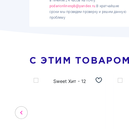
в течение 24 часов на почту:
podarionlinespb@yandex.ru
.В кратчайшие
сроки мы проведем проверку и решим данную
проблему
С ЭТИМ ТОВАРО