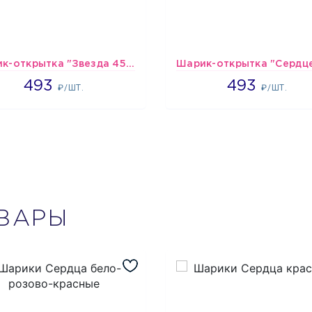
Шарик-открытка "Звезда 45 см" №1
493
493
493
493
₽/ШТ.
₽/ШТ.
ВАРЫ