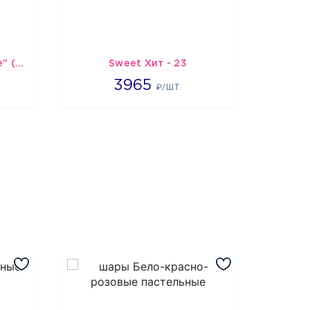
Шарик-открытка "Сердце" (45 см) - 2
Sweet Хит - 23
3965
3965
4
₽/ШТ.