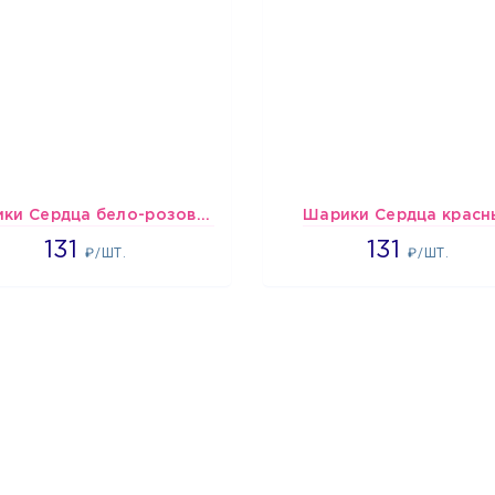
Шарики Сердца бело-розово-красные
Шарики Сердца красн
2660
2660
131
131
₽/ШТ.
₽/ШТ.