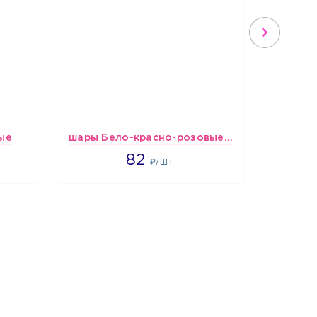
ые
шары Бело-красно-розовые пастельные
Подбо
1637
82
1
₽/ШТ.