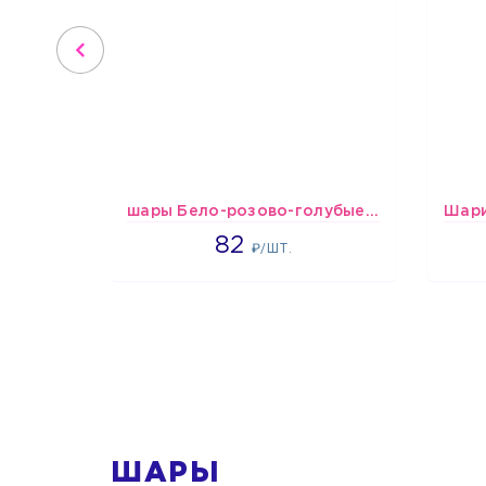
шары Бело-розово-голубые пастельные
1637
82
₽/ШТ.
1
ШАРЫ