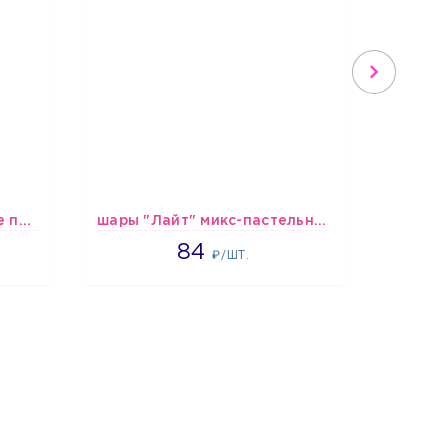
шары Сине-бело-голубые пастельные
шары "Лайт" микс-пастельные
1265
84
1
₽/ШТ.