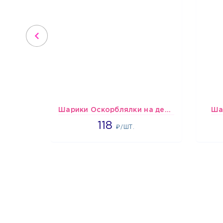
Шарики Оскорблялки на день рождения для девушки
Ша
1766
118
₽/ШТ.
1