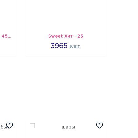
Шарик-открытка "Звезда 45 см" №1
Sweet Хит - 23
Подбо
3965
3965
4
₽/ШТ.