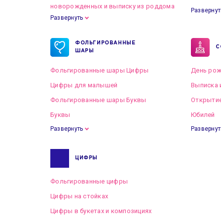
новорожденных и выписку из роддома
Развернут
Развернуть
Готовые пакеты оформлений на Свадьбу
ФОЛЬГИРОВАННЫЕ
С
ШАРЫ
Фольгированные шары Цифры
День рож
Цифры для малышей
Выписка 
Фольгированные шары Буквы
Открытие
Буквы
Юбилей
Развернуть
Развернут
ЦИФРЫ
Фольгированные цифры
Цифры на стойках
Цифры в букетах и композициях