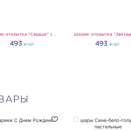
Шарик-открытка "Сердце" (45 см) - 2
493
493
493
493
₽/ШТ.
₽/ШТ.
ВАРЫ