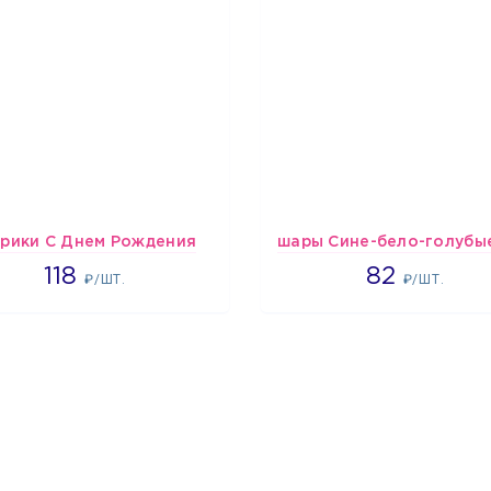
рики С Днем Рождения
1808
1637
118
82
₽/ШТ.
₽/ШТ.