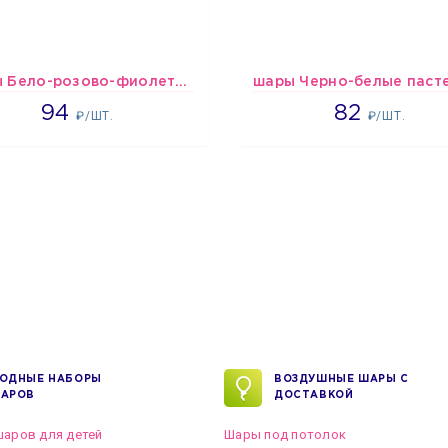
шары Бело-розово-фиолетово-бордово-золотые металлик
1697
1637
94
82
₽/ШТ.
₽/ШТ.
ОДНЫЕ НАБОРЫ
ВОЗДУШНЫЕ ШАРЫ С
АРОВ
ДОСТАВКОЙ
аров для детей
Шары под потолок