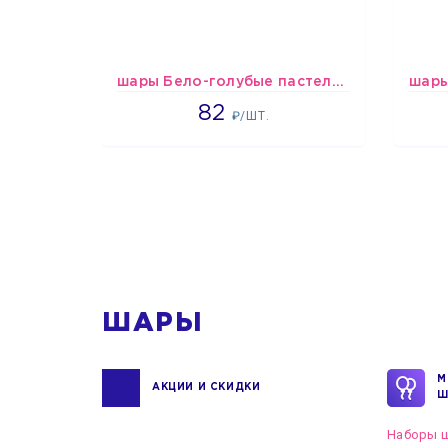
шары Бело-голубые пастельные
1637
82
₽/ШТ.
1
ШАРЫ
М
АКЦИИ И СКИДКИ
Ш
Наборы ш