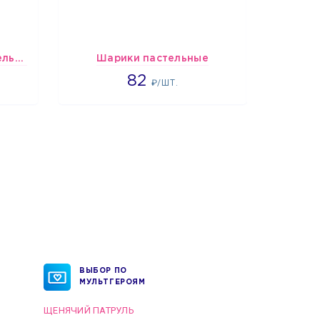
шары Черно-белые пастельные
Шарики пастельные
Шарики 
2192
82
₽/ШТ.
ВЫБОР ПО
МУЛЬТГЕРОЯМ
ЩЕНЯЧИЙ ПАТРУЛЬ