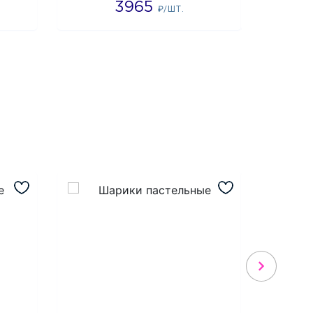
3965
6
₽/ШТ.