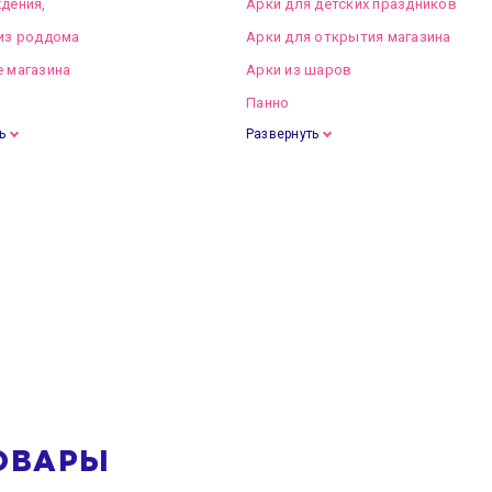
дения,
Арки для детских праздников
из роддома
Арки для открытия магазина
 магазина
Арки из шаров
Панно
ь
Развернуть
ОВАРЫ