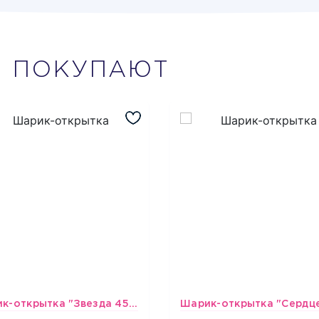
М
ПОКУПАЮТ
Шарик-открытка "Звезда 45 см" №1
493
493