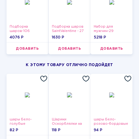
Подборка
Подборка шаров
Набор для
шаров-106
SaintValentine - 27
мужчин-29
4076 P
1630 P
5218 P
ДОБАВИТЬ
ДОБАВИТЬ
ДОБАВИТЬ
К ЭТОМУ ТОВАРУ ОТЛИЧНО ПОДОЙДЕТ
шары Бело-
Шарики
шары Бело-
голубые
Оскорблялки на
розово-бордовые
пастельные
день рождения для
металлик
82 P
118 P
94 P
мужчины