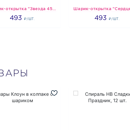
Шарик-открытка "Звезда 45 см" №1
493
493
493
493
₽/ШТ.
₽/ШТ.
ВАРЫ