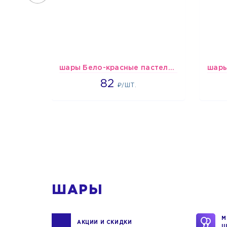
шары Бело-красные пастельные
1637
82
₽/ШТ.
1
ШАРЫ
М
АКЦИИ И СКИДКИ
Ш