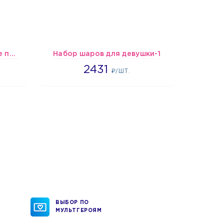
шары Сине-бело-голубые пастельные
Набор шаров для девушки-1
Шарик
2431
2431
₽/ШТ.
ВЫБОР ПО
МУЛЬТГЕРОЯМ