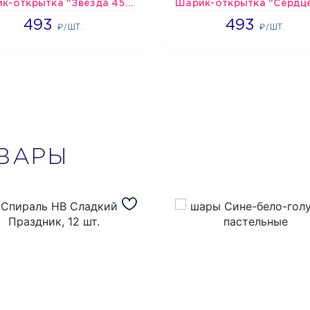
Шарик-открытка "Звезда 45 см" №1
493
493
493
493
₽/ШТ.
₽/ШТ.
ВАРЫ