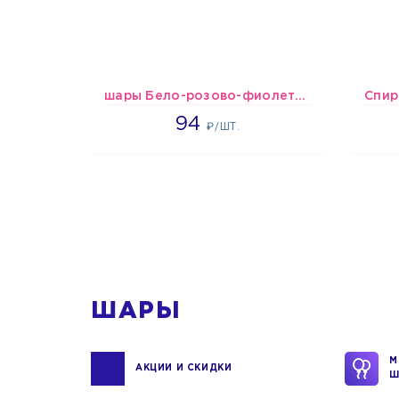
шары Бело-розово-фиолетово-бордово-золотые металлик
1697
94
₽/ШТ.
1
ШАРЫ
М
АКЦИИ И СКИДКИ
Ш