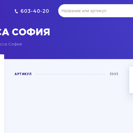
603-40-20
СА СОФИЯ
сса София
АРТИКУЛ
3993