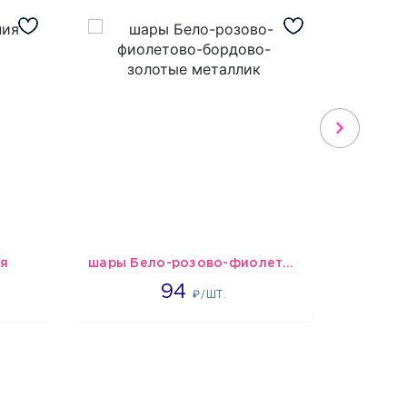
ия
шары Бело-розово-фиолетово-бордово-золотые металлик
1697
94
₽/ШТ.