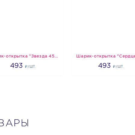
Шарик-открытка "Звезда 45 см" №1
493
493
493
493
₽/ШТ.
₽/ШТ.
ВАРЫ