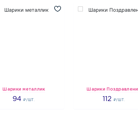
Шарики металлик
Шарики Поздравлен
1697
1718
94
112
₽/ШТ.
₽/ШТ.