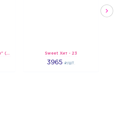
Шарик-открытка "Сердце" (45 см) - 2
Sweet Хит - 23
In
3965
3965
₽/ШТ.