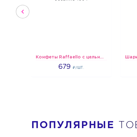
Конфеты Raffaello с цельным миндальным орехом в кокосовой обсыпке 150 г
679
679
₽/ШТ.
ПОПУЛЯРНЫЕ
ТО