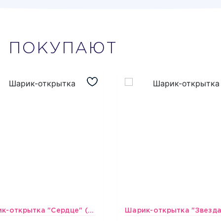
М
ПОКУПАЮТ
Шарик-открытка "Сердце" (45 см) - 2
493
493