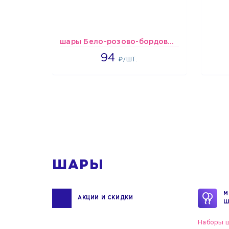
шары Бело-розово-бордовые металлик
1697
94
₽/ШТ.
1
ШАРЫ
М
АКЦИИ И СКИДКИ
Ш
Наборы ш