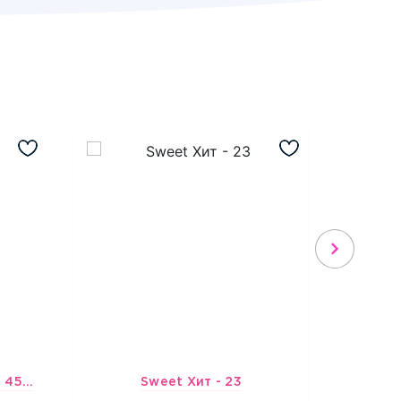
Шарик-открытка "Звезда 45 см" №1
Sweet Хит - 23
Подбо
3965