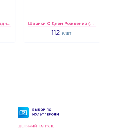
Спираль HB Сладкий Праздник, 12 шт.
Шарики С Днем Рождения (мишки и тортики)
1718
112
₽/ШТ.
ВЫБОР ПО
МУЛЬТГЕРОЯМ
ЩЕНЯЧИЙ ПАТРУЛЬ