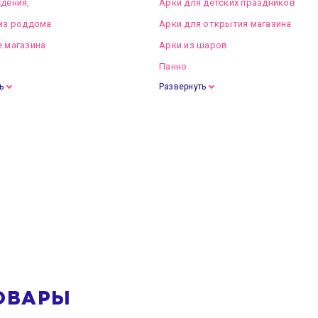
дения,
Арки для детских праздников
из роддома
Арки для открытия магазина
 магазина
Арки из шаров
Панно
ь
Развернуть
ОВАРЫ