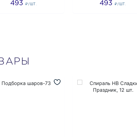
493
493
₽/ШТ.
₽/ШТ.
ВАРЫ