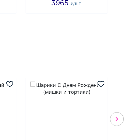
3965
4
₽/ШТ.