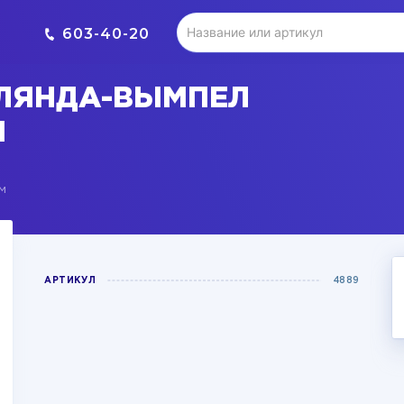
603-40-20
РЛЯНДА-ВЫМПЕЛ
М
м
АРТИКУЛ
4889