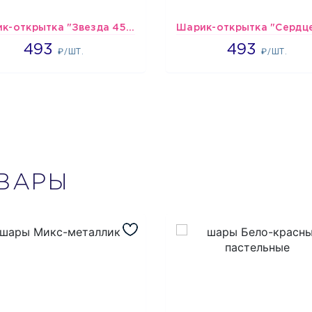
Шарик-открытка "Звезда 45 см" №1
493
493
493
493
₽/ШТ.
₽/ШТ.
ВАРЫ