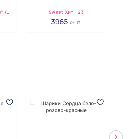
Шарик-открытка "Сердце" (45 см) - 2
Sweet Хит - 23
Подбо
3965
3965
2
₽/ШТ.