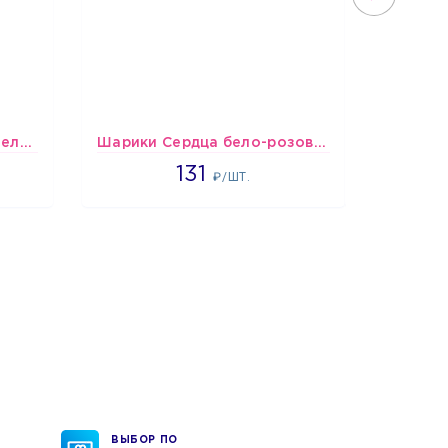
шары Бело-красные пастельные
Шарики Сердца бело-розово-красные
Подбо
2660
131
1
₽/ШТ.
ВЫБОР ПО