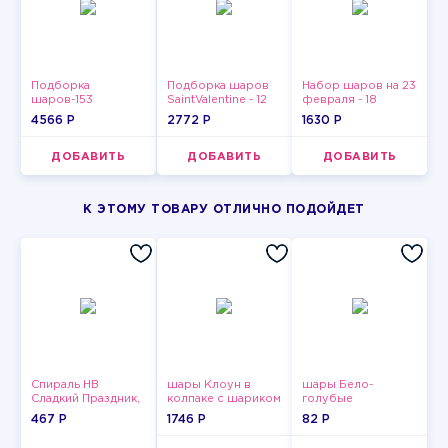
Подборка
Подборка шаров
Набор шаров на 23
шаров-153
SaintValentine - 12
февраля - 18
4566 P
2772 P
1630 P
ДОБАВИТЬ
ДОБАВИТЬ
ДОБАВИТЬ
К ЭТОМУ ТОВАРУ ОТЛИЧНО ПОДОЙДЕТ
Спираль HB
шары Клоун в
шары Бело-
Сладкий Праздник,
колпаке с шариком
голубые
12 шт.
пастельные
467 P
1746 P
82 P