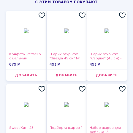
С ЭТИМ ТОВАРОМ ПОКУПАЮТ
Конфеты Raffaello
Шарик-открытка
Шарик-открытка
с цельным
"Звезда 45 см" №1
"Сердце" (45 см) -
миндальным
2
679 P
493 P
493 P
орехом в
кокосовой
обсыпке 150 г
ДОБАВИТЬ
ДОБАВИТЬ
ДОБАВИТЬ
Sweet Хит - 23
Подборка шаров-1
Набор шаров для
ребенка-15