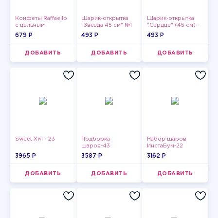
Конфеты Raffaello
Шарик-открытка
Шарик-открытка
с цельным
"Звезда 45 см" №1
"Сердце" (45 см) -
миндальным
2
679 P
493 P
493 P
орехом в
кокосовой
обсыпке 150 г
ДОБАВИТЬ
ДОБАВИТЬ
ДОБАВИТЬ
Sweet Хит - 23
Подборка
Набор шаров
шаров-43
ИнстаБум-22
3965 P
3587 P
3162 P
ДОБАВИТЬ
ДОБАВИТЬ
ДОБАВИТЬ