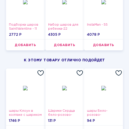
Подборка шаров
Набор шаров для
InstaMan - 55
SaintValentine - 11
ребенка-22
2772 P
4305 P
4078 P
ДОБАВИТЬ
ДОБАВИТЬ
ДОБАВИТЬ
К ЭТОМУ ТОВАРУ ОТЛИЧНО ПОДОЙДЕТ
шары Клоун в
Шарики Сердца
шары Бело-
колпаке с шариком
бело-розово-
розово-
красные
фиолетово-
1746 P
131 P
94 P
бордово-золотые
металлик