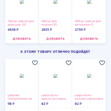
Набор шаров для
Набор для
Набор шаров для
девушки- 26
мужчин-35
вечеринки-3
4658 P
2835 P
2759 P
ДОБАВИТЬ
ДОБАВИТЬ
ДОБАВИТЬ
К ЭТОМУ ТОВАРУ ОТЛИЧНО ПОДОЙДЕТ
Шарики
шары Бело-
шары Бело-
Оскорблялки на
красно-розовые
розово-сиреневые
день рождения для
пастельные
пастельные
118 P
82 P
82 P
девушки