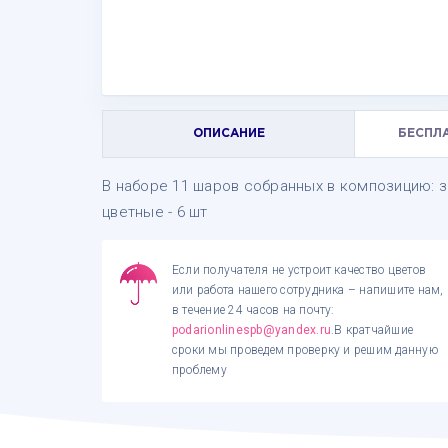
ОПИСАНИЕ
БЕСПЛ
В наборе 11 шаров собранных в композицию: зв
цветные - 6 шт
Если получателя не устроит качество цветов
или работа нашего сотрудника – напишите нам,
в течение 24 часов на почту:
podarionlinespb@yandex.ru
.В кратчайшие
сроки мы проведем проверку и решим данную
проблему