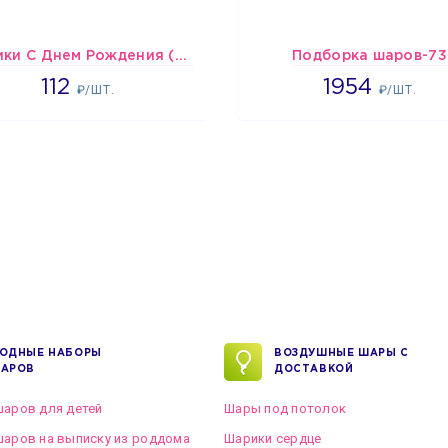
Шарики С Днем Рождения (мишки и тортики)
Подборка шаров-73
1718
1954
112
1954
₽/ШТ.
₽/ШТ.
ОДНЫЕ НАБОРЫ
ВОЗДУШНЫЕ ШАРЫ С
АРОВ
ДОСТАВКОЙ
аров для детей
Шары под потолок
аров на выписку из роддома
Шарики сердце