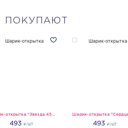
М
ПОКУПАЮТ
Шарик-открытка "Звезда 45 см" №1
493
493
493
493
₽/ШТ.
₽/ШТ.