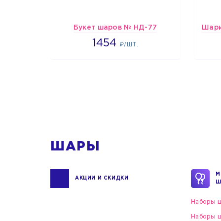
Букет шаров № НД-77
1454
1454
₽/ШТ.
1
ШАРЫ
М
АКЦИИ И СКИДКИ
Ш
Наборы ш
Наборы ш