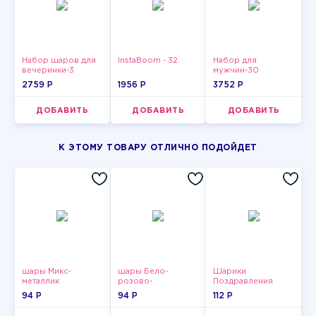
Набор шаров для
InstaBoom - 32
Набор для
вечеринки-3
мужчин-30
2759 P
1956 P
3752 P
ДОБАВИТЬ
ДОБАВИТЬ
ДОБАВИТЬ
К ЭТОМУ ТОВАРУ ОТЛИЧНО ПОДОЙДЕТ
шары Микс-
шары Бело-
Шарики
металлик
розово-
Поздравления
фиолетово-
94 P
94 P
112 P
бордово-золотые
металлик