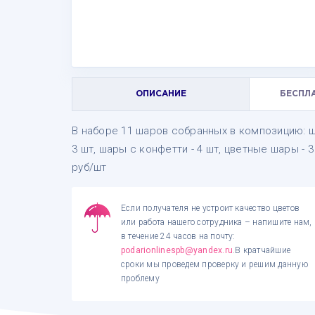
ОПИСАНИЕ
БЕСПЛ
В наборе 11 шаров собранных в композицию: ша
3 шт, шары с конфетти - 4 шт, цветные шары - 
руб/шт
Если получателя не устроит качество цветов
или работа нашего сотрудника – напишите нам,
в течение 24 часов на почту:
podarionlinespb@yandex.ru
.В кратчайшие
сроки мы проведем проверку и решим данную
проблему