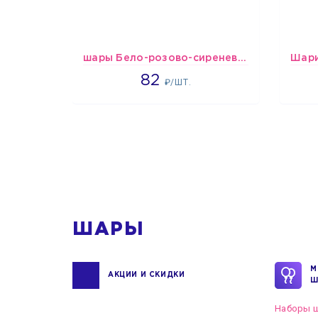
шары Бело-розово-сиреневые пастельные
1637
82
₽/ШТ.
1
ШАРЫ
М
АКЦИИ И СКИДКИ
Ш
Наборы ш