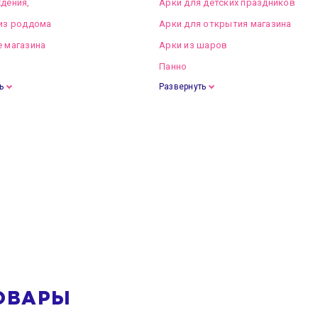
дения,
Арки для детских праздников
из роддома
Арки для открытия магазина
 магазина
Арки из шаров
Панно
ь
Развернуть
ОВАРЫ