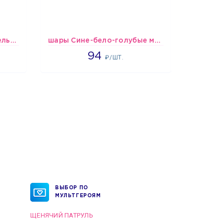
шары Черно-белые пастельные
шары Сине-бело-голубые металлик
Шари
1697
94
₽/ШТ.
ВЫБОР ПО
МУЛЬТГЕРОЯМ
ЩЕНЯЧИЙ ПАТРУЛЬ