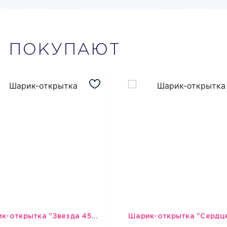
М
ПОКУПАЮТ
Шарик-открытка "Звезда 45 см" №1
493
493