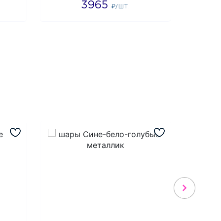
3965
1
₽/ШТ.