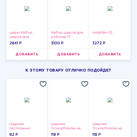
шары Набор
Набор шаров для
InstaMan-32
шаров для
ребенка-17
девушки-5
2841 P
3100 P
3272 P
ДОБАВИТЬ
ДОБАВИТЬ
ДОБАВИТЬ
К ЭТОМУ ТОВАРУ ОТЛИЧНО ПОДОЙДЕТ
Шарики
Шарики
Шарики
пастельные
Оскорблялки на
Оскорблялки на
день рождения для
день рождения для
82 P
118 P
118 P