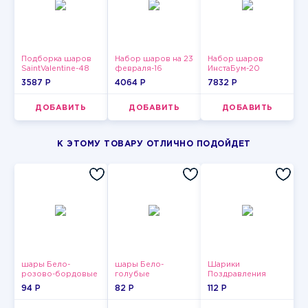
Подборка шаров
Набор шаров на 23
Набор шаров
SaintValentine-48
февраля-16
ИнстаБум-20
3587 P
4064 P
7832 P
ДОБАВИТЬ
ДОБАВИТЬ
ДОБАВИТЬ
К ЭТОМУ ТОВАРУ ОТЛИЧНО ПОДОЙДЕТ
шары Бело-
шары Бело-
Шарики
розово-бордовые
голубые
Поздравления
металлик
пастельные
94 P
82 P
112 P