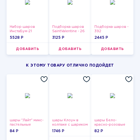
Набор шаров
Подборка шаров
Подборка шаров -
ИнстаБум-21
SaintValentine - 26
392
5528 P
3125 P
2445 P
ДОБАВИТЬ
ДОБАВИТЬ
ДОБАВИТЬ
К ЭТОМУ ТОВАРУ ОТЛИЧНО ПОДОЙДЕТ
шары "Лайт" микс-
шары Клоун в
шары Бело-
пастельные
колпаке с шариком
красно-розовые
пастельные
84 P
1746 P
82 P