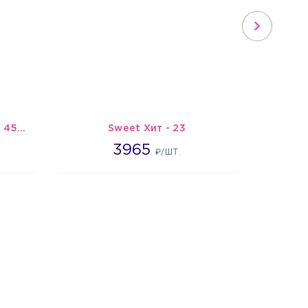
Шарик-открытка "Звезда 45 см" №1
Sweet Хит - 23
Подбо
3965
3965
3
₽/ШТ.