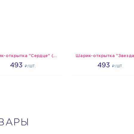
Шарик-открытка "Сердце" (45 см) - 2
493
493
493
493
₽/ШТ.
₽/ШТ.
ВАРЫ