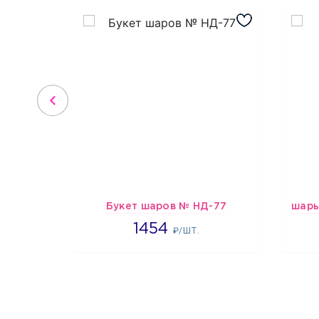
Букет шаров № НД-77
1454
1454
₽/ШТ.