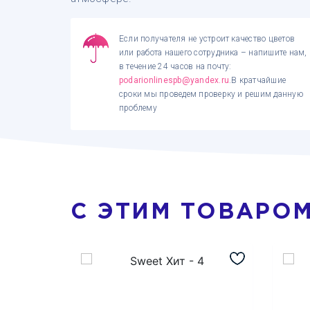
Если получателя не устроит качество цветов
или работа нашего сотрудника – напишите нам,
в течение 24 часов на почту:
podarionlinespb@yandex.ru
.В кратчайшие
сроки мы проведем проверку и решим данную
проблему
С ЭТИМ ТОВАРО