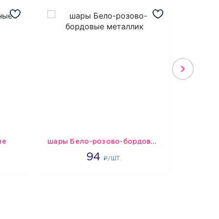
ые
шары Бело-розово-бордовые металлик
1697
94
₽/ШТ.