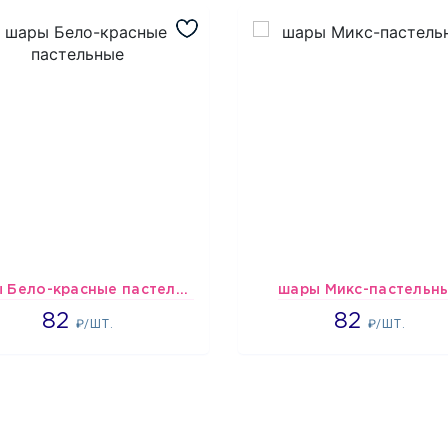
шары Бело-красные пастельные
шары Микс-пастельн
1637
1637
82
82
₽/ШТ.
₽/ШТ.