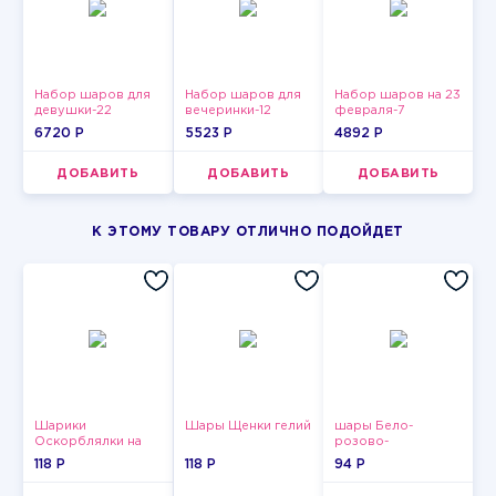
Набор шаров для
Набор шаров для
Набор шаров на 23
девушки-22
вечеринки-12
февраля-7
6720 P
5523 P
4892 P
ДОБАВИТЬ
ДОБАВИТЬ
ДОБАВИТЬ
К ЭТОМУ ТОВАРУ ОТЛИЧНО ПОДОЙДЕТ
Шарики
Шары Щенки гелий
шары Бело-
Оскорблялки на
розово-
день рождения для
фиолетово-
118 P
118 P
94 P
девушки
бордово-золотые
металлик