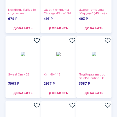
Конфеты Raffaello
Шарик-открытка
Шарик-открытка
с цельным
"Звезда 45 см" №1
"Сердце" (45 см) -
миндальным
2
679 P
493 P
493 P
орехом в
кокосовой
обсыпке 150 г
ДОБАВИТЬ
ДОБАВИТЬ
ДОБАВИТЬ
Sweet Хит - 23
Хит Mix-146
Подборка шаров
SaintValentine - 8
3965 P
2937 P
3587 P
ДОБАВИТЬ
ДОБАВИТЬ
ДОБАВИТЬ