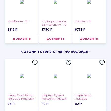
InstaBoom - 27
Подборка шаров
InstaMan-58
SaintValentine - 10
3915 P
3750 P
6738 P
ДОБАВИТЬ
ДОБАВИТЬ
ДОБАВИТЬ
К ЭТОМУ ТОВАРУ ОТЛИЧНО ПОДОЙДЕТ
шары Сине-бело-
Шарики С Днем
шары Бело-
голубые металлик
Рождения (мишки
голубые
и тортики)
пастельные
94 P
112 P
82 P