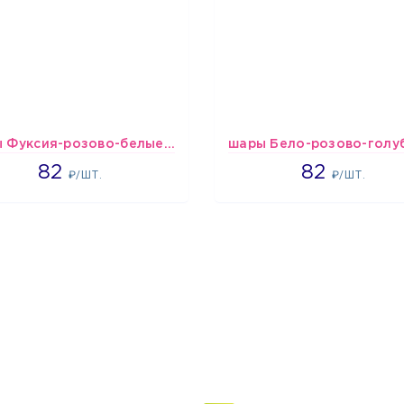
шары Фуксия-розово-белые пастельные
1637
1637
82
82
₽/ШТ.
₽/ШТ.