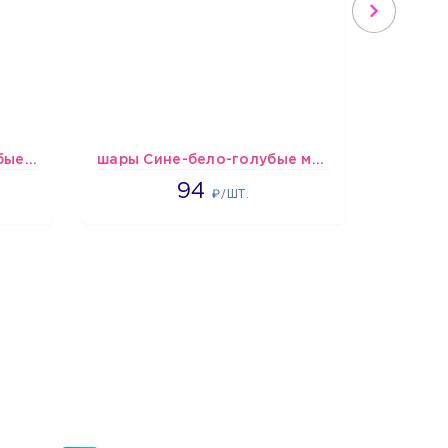
шары Бело-розово-голубые пастельные
шары Сине-бело-голубые металлик
1697
94
1
₽/ШТ.