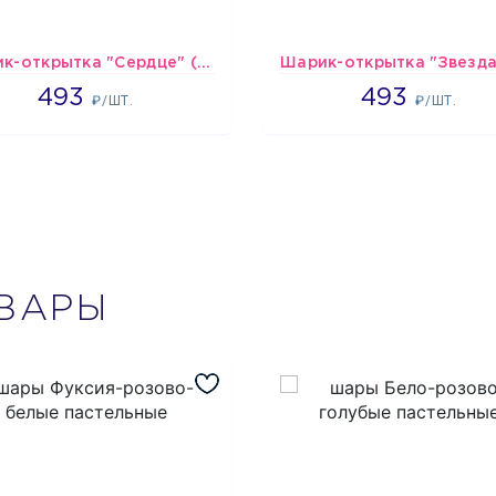
Шарик-открытка "Сердце" (45 см) - 2
493
493
493
493
₽/ШТ.
₽/ШТ.
ВАРЫ