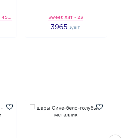
Шарик-открытка "Звезда 45 см" №1
Sweet Хит - 23
Подбо
3965
3965
4
₽/ШТ.