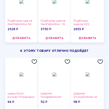
Подборка шаров
Подборка шаров
Подборка
SaintValentine-34
SaintValentine - 16
шаров-322
2528 P
3750 P
2935 P
ДОБАВИТЬ
ДОБАВИТЬ
ДОБАВИТЬ
К ЭТОМУ ТОВАРУ ОТЛИЧНО ПОДОЙДЕТ
шары Бело-
Шарики
Шарики
розово-бордовые
Поздравления
Оскорблялки на
металлик
день рождения для
94 P
112 P
118 P
мужчины