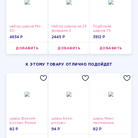
набор шаров Mix -
Набор шаров на 23
Подборка
50
февраля-2
шаров-75
4634 P
2445 P
3912 P
ДОБАВИТЬ
ДОБАВИТЬ
ДОБАВИТЬ
К ЭТОМУ ТОВАРУ ОТЛИЧНО ПОДОЙДЕТ
шары Фуксия-
шары Бело-
шары Микс-
розово-белые
розово-
пастельные
пастельные
фиолетово-
82 P
94 P
82 P
бордово-золотые
металлик