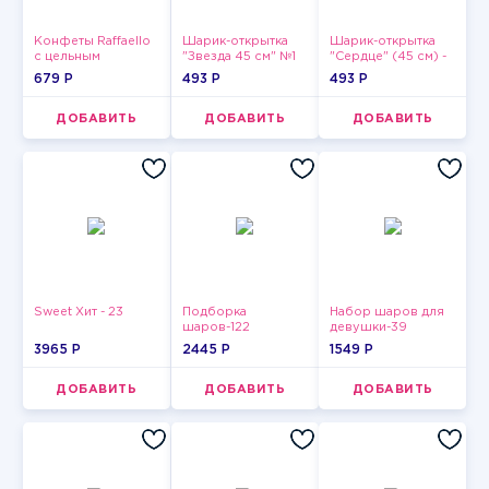
Конфеты Raffaello
Шарик-открытка
Шарик-открытка
с цельным
"Звезда 45 см" №1
"Сердце" (45 см) -
миндальным
2
679 P
493 P
493 P
орехом в
кокосовой
обсыпке 150 г
ДОБАВИТЬ
ДОБАВИТЬ
ДОБАВИТЬ
Sweet Хит - 23
Подборка
Набор шаров для
шаров-122
девушки-39
3965 P
2445 P
1549 P
ДОБАВИТЬ
ДОБАВИТЬ
ДОБАВИТЬ