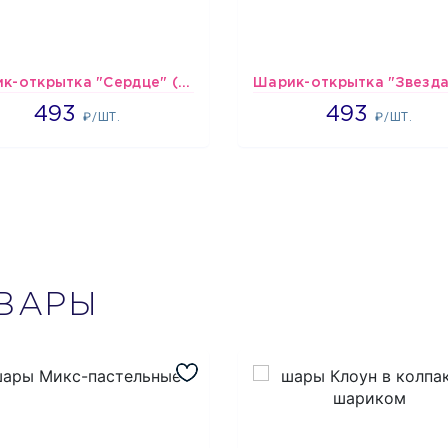
Шарик-открытка "Сердце" (45 см) - 2
493
493
493
493
₽/ШТ.
₽/ШТ.
ВАРЫ