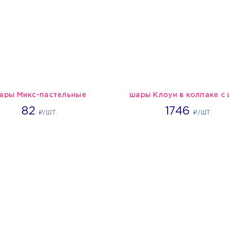
ары Микс-пастельные
1637
1746
82
1746
₽/ШТ.
₽/ШТ.