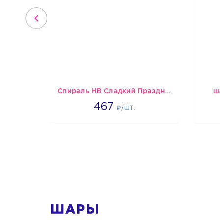
Спираль HB Сладкий Праздник, 12 шт.
ш
467
467
₽/ШТ.
1
ШАРЫ