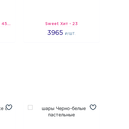
Шарик-открытка "Звезда 45 см" №1
Sweet Хит - 23
Подбо
3965
3965
2
₽/ШТ.