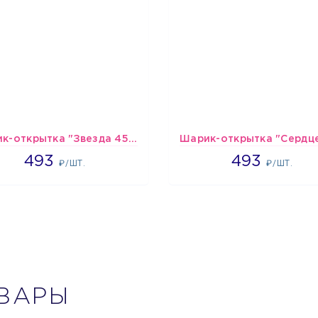
Шарик-открытка "Звезда 45 см" №1
493
493
493
493
₽/ШТ.
₽/ШТ.
ВАРЫ