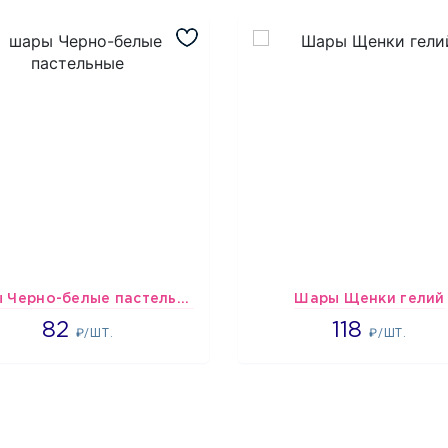
шары Черно-белые пастельные
Шары Щенки гелий
1637
1862
82
118
₽/ШТ.
₽/ШТ.