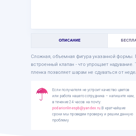
ОПИСАНИЕ
БЕСПЛ
Сложная, объемная фигура указанной формы. П
встроенный клапан - что упрощает надувание.
пленка позволяет шарам не сдуваться от неде
Если получателя не устроит качество цветов
или работа нашего сотрудника – напишите нам,
в течение 24 часов на почту:
podarionlinespb@yandex.ru
.В кратчайшие
сроки мы проведем проверку и решим данную
проблему