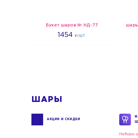
Букет шаров № НД-77
1454
1454
₽/ШТ.
1
ШАРЫ
М
АКЦИИ И СКИДКИ
Ш
Наборы ш