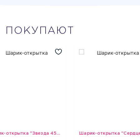
М
ПОКУПАЮТ
Шарик-открытка "Звезда 45 см" №1
493
493