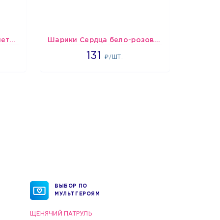
шары Бело-розово-фиолетово-бордово-золотые металлик
Шарики Сердца бело-розово-красные
Шарики 
2660
131
₽/ШТ.
ВЫБОР ПО
МУЛЬТГЕРОЯМ
ЩЕНЯЧИЙ ПАТРУЛЬ