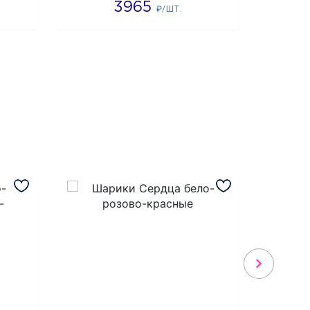
3965
3
₽/ШТ.