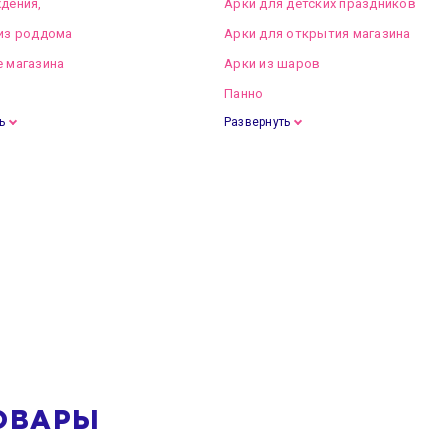
дения,
Арки для детских праздников
из роддома
Арки для открытия магазина
 магазина
Арки из шаров
Панно
ь
Развернуть
ОВАРЫ