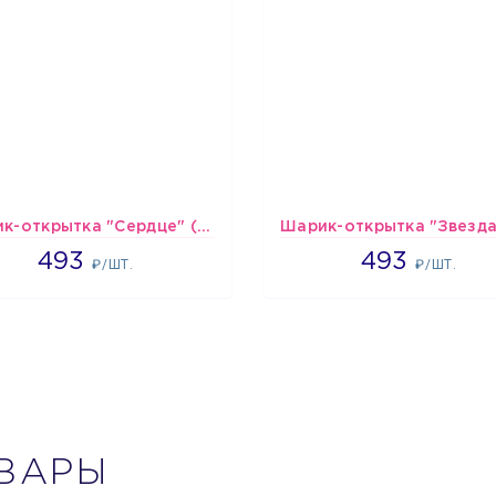
Шарик-открытка "Сердце" (45 см) - 2
493
493
493
493
₽/ШТ.
₽/ШТ.
ВАРЫ