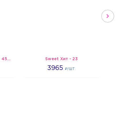
Шарик-открытка "Звезда 45 см" №1
Sweet Хит - 23
Х
3965
3965
3
₽/ШТ.