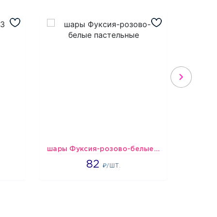
шары Фуксия-розово-белые пастельные
1637
82
₽/ШТ.