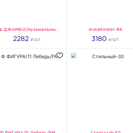
шар ДЖАМБО/музыкальный Герои в масках
InstaKinder-86
2282
3180
2282
3180
₽/ШТ.
₽/ШТ.