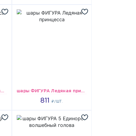
шары 18 Круг Принцесса Елена из Авалора
шары ФИГУРА Ледяная принцесса
811
811
₽/ШТ.