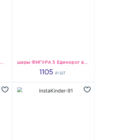
шары Сердце 18 РУС ДР Машинки
шары ФИГУРА 5 Единорог волшебный голова
1105
1105
₽/ШТ.