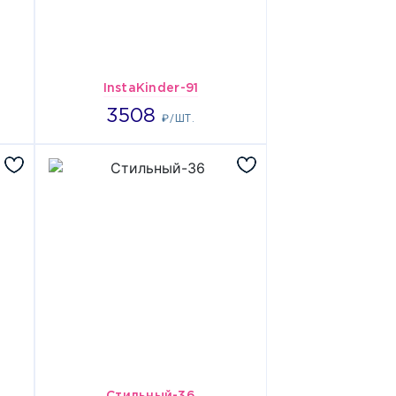
InstaKinder-91
3508
3508
₽/ШТ.