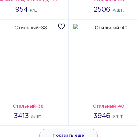
Ф ФИГУРА/11 Лебедь/FM
Стильный-30
954
2506
954
2506
₽/ШТ.
₽/ШТ.
Стильный-38
Стильный-40
3413
3946
3413
3946
₽/ШТ.
₽/ШТ.
Показать еще