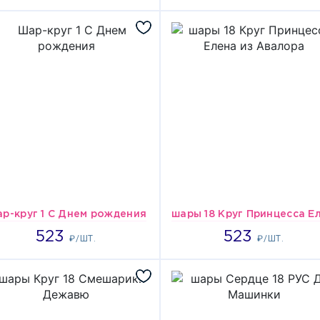
р-круг 1 С Днем рождения
523
523
523
523
₽/ШТ.
₽/ШТ.