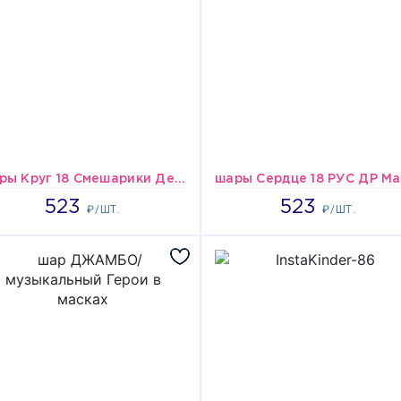
шары Круг 18 Смешарики Дежавю
523
523
523
523
₽/ШТ.
₽/ШТ.