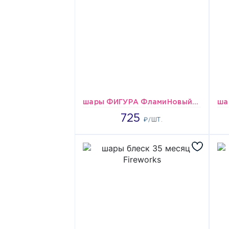
шары ФИГУРА ФламиНовыйгодо голубой
725
725
₽/ШТ.