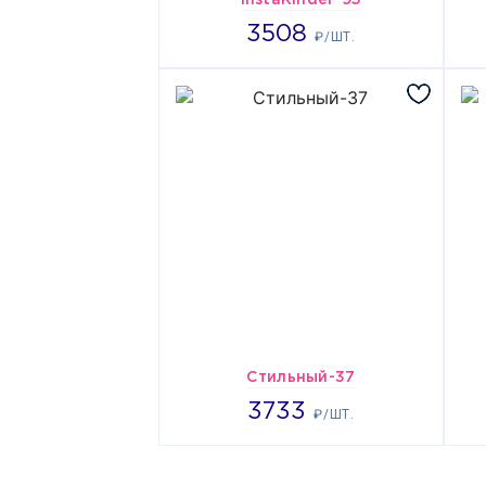
instaKinder-95
3508
3508
₽/ШТ.
Стильный-37
3733
3733
₽/ШТ.