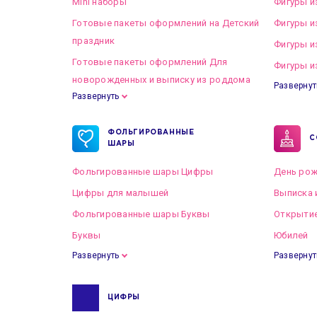
Mini наборы
Фигуры и
Готовые пакеты оформлений на Детский
Фигуры и
праздник
Фигуры и
Готовые пакеты оформлений Для
Фигуры и
новорожденных и выписку из роддома
Развернут
Развернуть
Готовые пакеты оформлений на Свадьбу
ФОЛЬГИРОВАННЫЕ
С
ШАРЫ
Фольгированные шары Цифры
День рож
Цифры для малышей
Выписка 
Фольгированные шары Буквы
Открытие
Буквы
Юбилей
Развернуть
Развернут
ЦИФРЫ