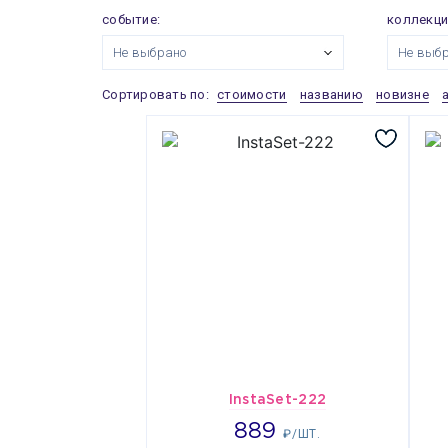
событие:
коллекци
Не выбрано
Не выб
Сортировать по:
стоимости
названию
новизне
InstaSet-222
889
889
₽/ШТ.