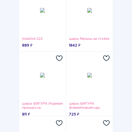
InstaSet-222
шары Малыш на стойке
889 ₽
1842 ₽
шары ФИГУРА Ледяная
шары ФИГУРА
принцесса
ФламиНовыйгодо
голубой
811 ₽
725 ₽