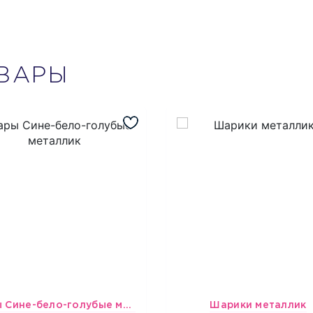
ВАРЫ
шары Сине-бело-голубые металлик
Шарики металлик
1697
1697