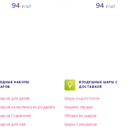
94
94
₽/ШТ.
₽/ШТ.
ОДНЫЕ НАБОРЫ
ВОЗДУШНЫЕ ШАРЫ С
АРОВ
ДОСТАВКОЙ
аров для детей
Шары под потолок
аров на выписку из роддома
Шарики сердце
шаров Годовасия
Облака из шаров
аров для неё
Шары с рисунком