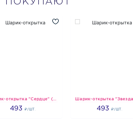
М
ПОКУПАЮТ
Шарик-открытка "Сердце" (45 см) - 2
493
493
493
493
₽/ШТ.
₽/ШТ.