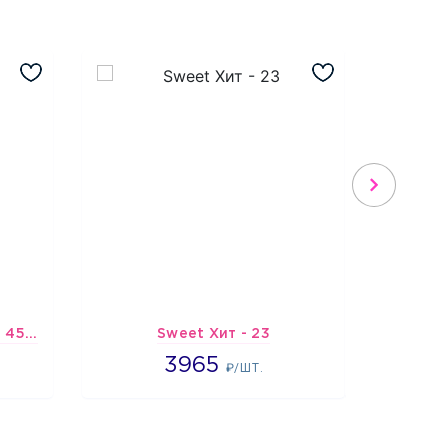
Шарик-открытка "Звезда 45 см" №1
Sweet Хит - 23
Подбо
3965
3965
3
₽/ШТ.