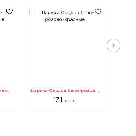
шары Бело-розово-сиреневые пастельные
Шарики Сердца бело-розово-красные
2660
131
₽/ШТ.