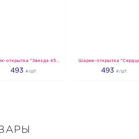
Шарик-открытка "Звезда 45 см" №1
493
493
493
493
₽/ШТ.
₽/ШТ.
ВАРЫ