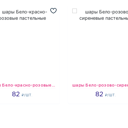
шары Бело-красно-розовые пастельные
1637
1637
82
82
₽/ШТ.
₽/ШТ.