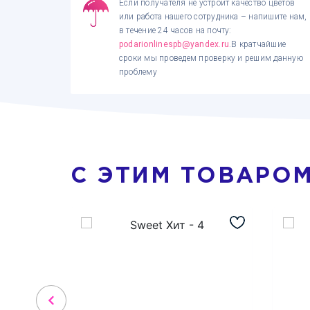
Если получателя не устроит качество цветов
или работа нашего сотрудника – напишите нам,
в течение 24 часов на почту:
podarionlinespb@yandex.ru
.В кратчайшие
сроки мы проведем проверку и решим данную
проблему
С ЭТИМ ТОВАРО