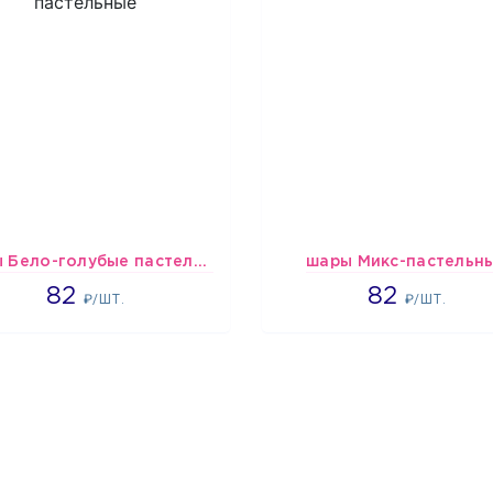
шары Бело-голубые пастельные
шары Микс-пастельн
1637
1637
82
82
₽/ШТ.
₽/ШТ.