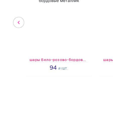
шары Бело-розово-бордовые металлик
1697
94
₽/ШТ.
1