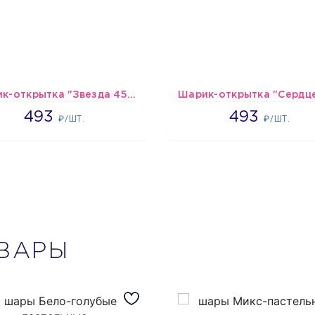
Шарик-открытка "Звезда 45 см" №1
493
493
493
493
₽/ШТ.
₽/ШТ.
ВАРЫ