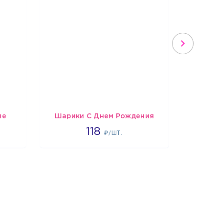
ые
Шарики С Днем Рождения
1808
118
₽/ШТ.