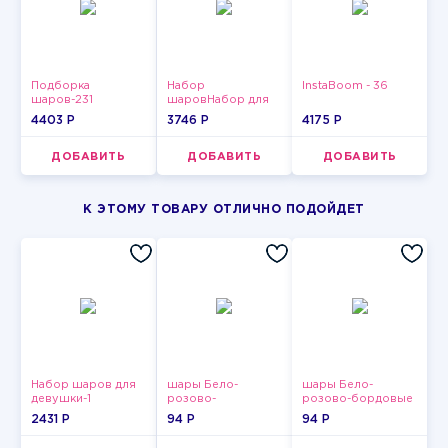
Подборка
Набор
InstaBoom - 36
шаров-231
шаровНабор для
мужчин-3
4403 P
3746 P
4175 P
ДОБАВИТЬ
ДОБАВИТЬ
ДОБАВИТЬ
К ЭТОМУ ТОВАРУ ОТЛИЧНО ПОДОЙДЕТ
Набор шаров для
шары Бело-
шары Бело-
девушки-1
розово-
розово-бордовые
фиолетово-
металлик
2431 P
94 P
94 P
бордово-золотые
металлик